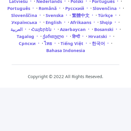
·
·
·
·
Latviešu
Nederlands
Polski
Português
·
·
·
·
Português
Română
Русский
Slovenčina
·
·
·
·
Slovenščina
Svenska
繁體中文
Türkçe
·
·
·
·
Українська
English
Afrikaans
Shqip
·
·
·
·
العربية
Հայերեն
Azərbaycan
Bosanski
·
·
·
·
Tagalog
ქართული
हिन्दी
Hrvatski
·
·
·
·
Српски
ไทย
Tiếng Việt
한국어
Bahasa Indonesia
Copyright © 2022 All Rights Reseved.