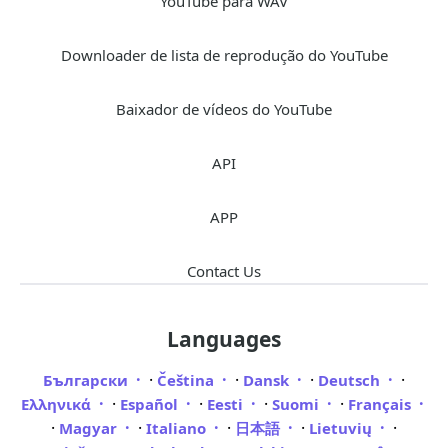
YouTube para WAV
Downloader de lista de reprodução do YouTube
Baixador de vídeos do YouTube
API
APP
Contact Us
Languages
·
·
·
·
Български
Čeština
Dansk
Deutsch
·
·
·
·
Ελληνικά
Español
Eesti
Suomi
Français
·
·
·
·
·
Magyar
Italiano
日本語
Lietuvių