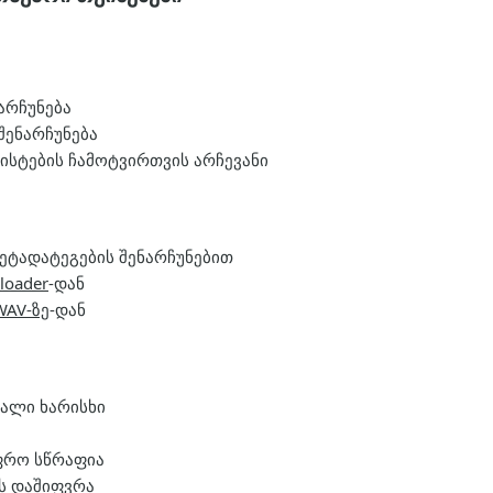
არჩუნება
შენარჩუნება
ტების ჩამოტვირთვის არჩევანი
ეტადატეგების შენარჩუნებით
loader
-დან
WAV-ზე
-დან
ღალი ხარისხი
უფრო სწრაფია
ს დაშიფვრა