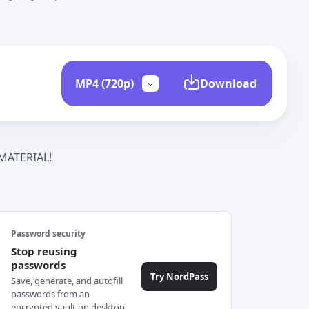
Download
ATERIAL!
Password security
Stop reusing
passwords
Try NordPass
Save, generate, and autofill
passwords from an
encrypted vault on desktop