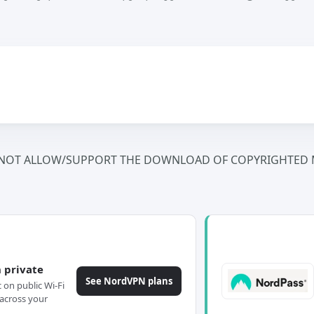
NOT ALLOW/SUPPORT THE DOWNLOAD OF COPYRIGHTED M
 private
See NordVPN plans
c on public Wi-Fi
across your