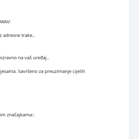
u WAV
:
z adresne trake..
e
izravno na vaš uređaj..
pjesama. Savršeno za preuzimanje cijelih
vim značajkama::