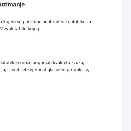
euzimanje
držaja kojem su potrebne neobrađene datoteke za
V zvuk iz bilo kojeg
atoteke i može pogoršati kvalitetu zvuka,
a, cijenit ćete vjernost glazbene produkcije,