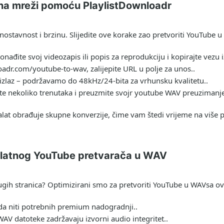
na mreži pomoću PlaylistDownloadr
dnostavnost i brzinu. Slijedite ove korake zao
pretvoriti YouTube 
onađite svoj videozapis ili popis za reprodukciju i kopirajte vezu i
oadr.com/youtube-to-wav, zalijepite URL u polje za unos..
zlaz – podržavamo do 48kHz/24-bita za vrhunsku kvalitetu..
ajte nekoliko trenutaka i preuzmite svojr
youtube WAV preuzimanj
 alat obrađuje skupne konverzije, čime vam štedi vrijeme na više 
platnog YouTube pretvarača u WAV
ugih stranica? Optimizirani smo za
pretvoriti YouTube u WAV
sa o
a niti potrebnih premium nadogradnji..
V datoteke zadržavaju izvorni audio integritet..