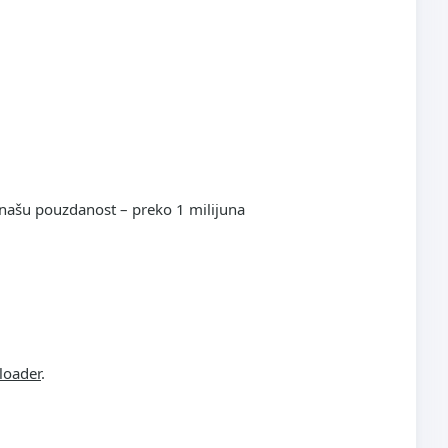
e našu pouzdanost – preko 1 milijuna
loader
.