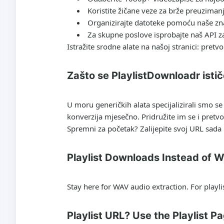
Koristite žičane veze za brže preuzimanj
Organizirajte datoteke pomoću naše zn
Za skupne poslove isprobajte naš API z
Istražite srodne alate na našoj stranici: pretv
Zašto se PlaylistDownloadr ist
U moru generičkih alata specijalizirali smo s
konverzija mjesečno. Pridružite im se i
pretvo
Spremni za početak? Zalijepite svoj URL sada
Playlist Downloads Instead of 
Stay here for WAV audio extraction. For playl
Playlist URL? Use the Playlist P