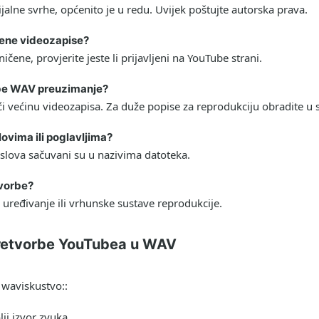
jalne svrhe, općenito je u redu. Uvijek poštujte autorska prava.
ičene videozapise?
čene, provjerite jeste li prijavljeni na YouTube strani.
ube WAV preuzimanje?
 većinu videozapisa. Za duže popise za reprodukciju obradite u 
ovima ili poglavljima?
slova sačuvani su u nazivima datoteka.
tvorbe?
uređivanje ili vrhunske sustave reprodukcije.
pretvorbe YouTubea u WAV
 wav
iskustvo::
ji izvor zvuka.