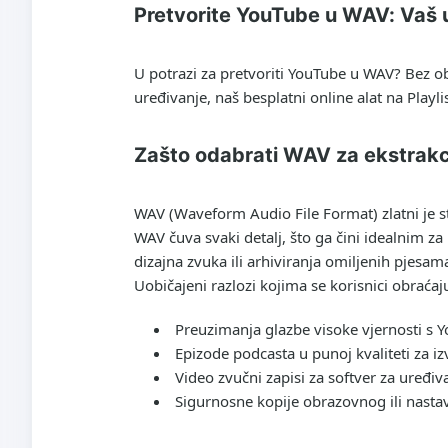
Pretvorite YouTube u WAV: Vaš u
U potrazi za
pretvoriti YouTube u WAV
? Bez ob
uređivanje, naš besplatni online alat na Playl
Zašto odabrati WAV za ekstrak
WAV (Waveform Audio File Format) zlatni je s
WAV čuva svaki detalj, što ga čini idealnim z
dizajna zvuka ili arhiviranja omiljenih pjesama
Uobičajeni razlozi kojima se korisnici obraća
Preuzimanja glazbe visoke vjernosti s 
Epizode podcasta u punoj kvaliteti za i
Video zvučni zapisi za softver za uređiv
Sigurnosne kopije obrazovnog ili nasta