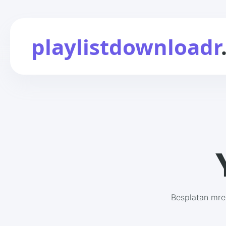
playlistdownloadr
Besplatan mrež