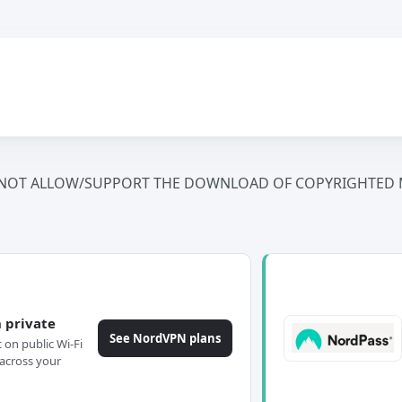
NOT ALLOW/SUPPORT THE DOWNLOAD OF COPYRIGHTED M
 private
See NordVPN plans
c on public Wi-Fi
across your