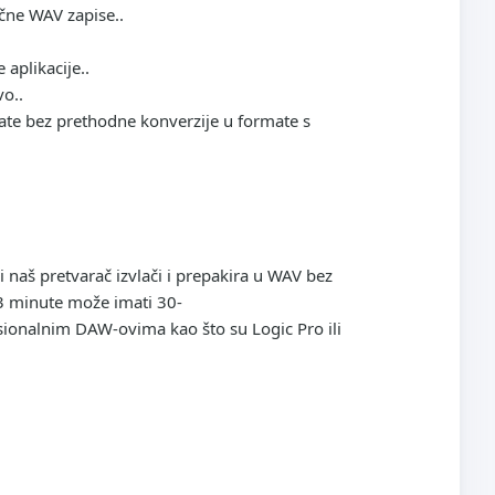
čne WAV zapise..
aplikacije..
vo..
ate bez prethodne konverzije u formate s
i naš pretvarač izvlači i prepakira u WAV bez
3 minute može imati 30-
ionalnim DAW-ovima kao što su Logic Pro ili