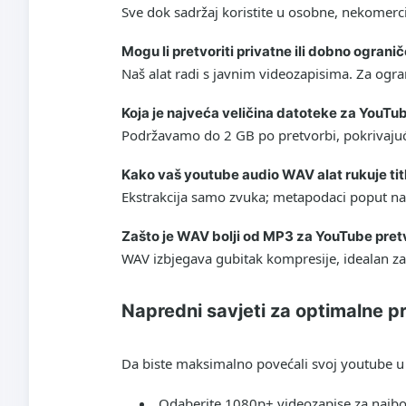
Sve dok sadržaj koristite u osobne, nekomerci
Mogu li pretvoriti privatne ili dobno ogran
Naš alat radi s javnim videozapisima. Za ograni
Koja je najveća veličina datoteke za YouT
Podržavamo do 2 GB po pretvorbi, pokrivajući
Kako vaš youtube audio WAV alat rukuje titl
Ekstrakcija samo zvuka; metapodaci poput na
Zašto je WAV bolji od MP3 za YouTube pre
WAV izbjegava gubitak kompresije, idealan za 
Napredni savjeti za optimalne 
Da biste maksimalno povećali svoj
youtube u
Odaberite 1080p+ videozapise za najbol