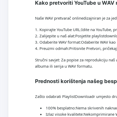
Kako pretvoriti YouTube u WAV 
Naše
WAV pretvarač online
dizajniran je za je
Kopirajte YouTube URL:
Idite na YouTube, pr
Zalijepite u naš alat:
Posjetite playlistdownl
Odaberite WAV format:
Odaberite WAV kao i
Preuzmi odmah:
Pritisnite Pretvori, priček
Stručni savjet: Za popise za reprodukciju naš
albuma ili serija u WAV formatu.
Prednosti korištenja našeg bes
Zašto odabrati PlaylistDownloadr umjesto dr
100% besplatno:
Nema skrivenih naknad
Izlaz visoke kvalitete:
Nekomprimirane WA