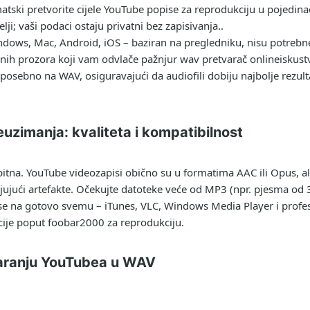
tski pretvorite cijele YouTube popise za reprodukciju u pojedina
ji; vaši podaci ostaju privatni bez zapisivanja..
dows, Mac, Android, iOS – baziran na pregledniku, nisu potrebne 
čnih prozora koji vam odvlače pažnjur
wav pretvarač online
iskust
osebno na WAV, osiguravajući da audiofili dobiju najbolje rezult
zimanja: kvaliteta i kompatibilnost
e bitna. YouTube videozapisi obično su u formatima AAC ili Opus, al
ujući artefakte. Očekujte datoteke veće od MP3 (npr. pjesma od 
se na gotovo svemu – iTunes, VLC, Windows Media Player i profes
acije poput foobar2000 za reprodukciju.
varanju YouTubea u WAV