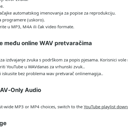
e.
ačajke automatskog imenovanja za popise za reprodukciju.
a programere (uskoro).
orite u MP3, M4A ili čak video formate.
iče među online WAV pretvaračima
e za izdvajanje zvuka s podrškom za popis pjesama. Korisnici vol
riti YouTube u WAV
danas za vrhunski zvuk..
 i iskusite bez problema
wav pretvarač online
magija..
WAV-Only Audio
ist-wide MP3 or MP4 choices, switch to the
YouTube playlist down
age