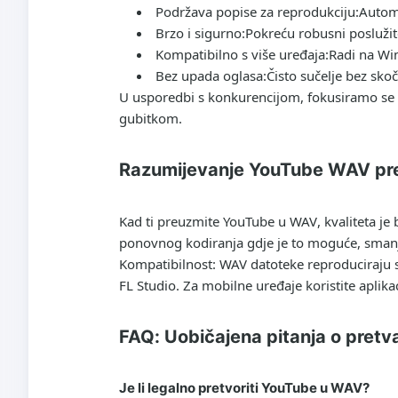
Podržava popise za reprodukciju:
Automa
Brzo i sigurno:
Pokreću robusni poslužitel
Kompatibilno s više uređaja:
Radi na Win
Bez upada oglasa:
Čisto sučelje bez sko
U usporedbi s konkurencijom, fokusiramo se p
gubitkom.
Razumijevanje YouTube WAV preu
Kad ti
preuzmite YouTube u WAV
, kvaliteta j
ponovnog kodiranja gdje je to moguće, smanj
Kompatibilnost: WAV datoteke reproduciraju 
FL Studio. Za mobilne uređaje koristite aplik
FAQ: Uobičajena pitanja o pret
Je li legalno pretvoriti YouTube u WAV?