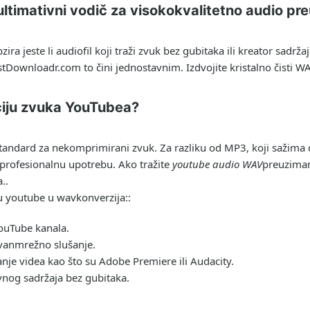
ltimativni vodič za visokokvalitetno audio pr
zira jeste li audiofil koji traži zvuk bez gubitaka ili kreator sa
istDownloadr.com to čini jednostavnim. Izdvojite kristalno čisti WA
ciju zvuka YouTubea?
tandard za nekomprimirani zvuk. Za razliku od MP3, koji sažima d
a profesionalnu upotrebu. Ako tražite
youtube audio WAV
preuzimanj
..
ju
youtube u wav
konverzija::
YouTube kanala.
zvanmrežno slušanje.
anje videa kao što su Adobe Premiere ili Audacity.
vnog sadržaja bez gubitaka.