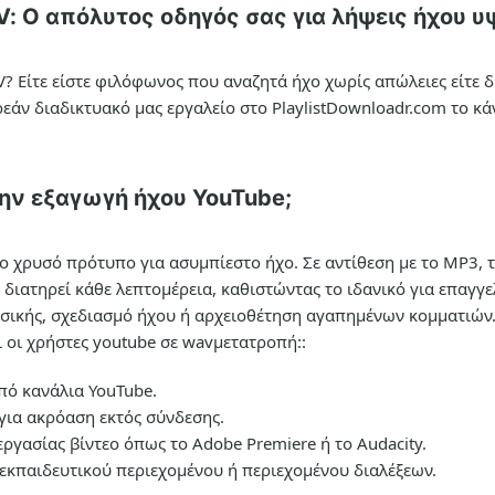
: Ο απόλυτος οδηγός σας για λήψεις ήχου υ
V
? Είτε είστε φιλόφωνος που αναζητά ήχο χωρίς απώλειες είτε 
ρεάν διαδικτυακό μας εργαλείο στο PlaylistDownloadr.com το κ
 την εξαγωγή ήχου YouTube;
το χρυσό πρότυπο για ασυμπίεστο ήχο. Σε αντίθεση με το MP3, τ
 διατηρεί κάθε λεπτομέρεια, καθιστώντας το ιδανικό για επαγγ
υσικής, σχεδιασμό ήχου ή αρχειοθέτηση αγαπημένων κομματιών.
 οι χρήστες
youtube σε wav
μετατροπή::
πό κανάλια YouTube.
για ακρόαση εκτός σύνδεσης.
εργασίας βίντεο όπως το Adobe Premiere ή το Audacity.
εκπαιδευτικού περιεχομένου ή περιεχομένου διαλέξεων.