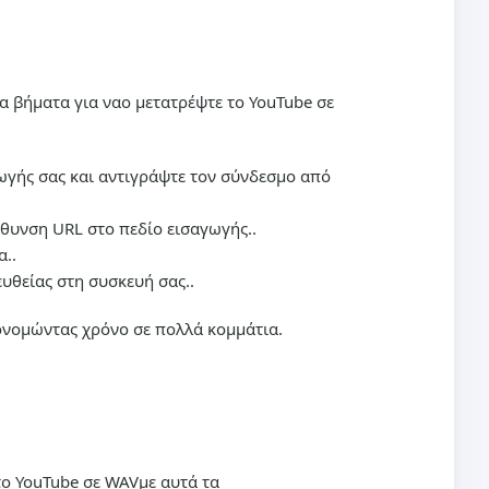
τα βήματα για ναo
μετατρέψτε το YouTube σε
γωγής σας και αντιγράψτε τον σύνδεσμο από
ύθυνση URL στο πεδίο εισαγωγής..
α..
υθείας στη συσκευή σας..
κονομώντας χρόνο σε πολλά κομμάτια.
το YouTube σε WAV
με αυτά τα