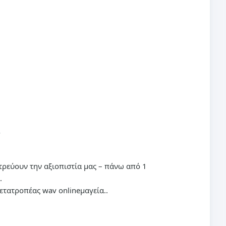
V
ατρεύουν την αξιοπιστία μας – πάνω από 1
.
ετατροπέας wav online
μαγεία..