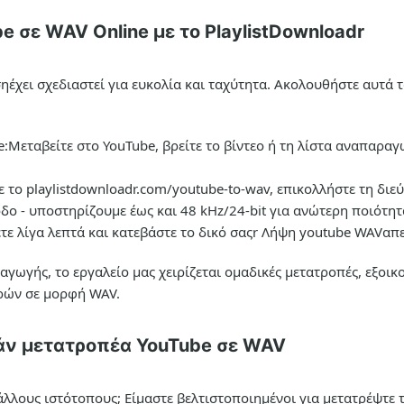
 σε WAV Online με το PlaylistDownloadr
ση
έχει σχεδιαστεί για ευκολία και ταχύτητα. Ακολουθήστε αυτά 
e:
Μεταβείτε στο YouTube, βρείτε το βίντεο ή τη λίστα αναπαρα
ε το playlistdownloadr.com/youtube-to-wav, επικολλήστε τη διε
δο - υποστηρίζουμε έως και 48 kHz/24-bit για ανώτερη ποιότητ
τε λίγα λεπτά και κατεβάστε το δικό σαςr
Λήψη youtube WAV
απε
αγωγής, το εργαλείο μας χειρίζεται ομαδικές μετατροπές, εξοι
ρών σε μορφή WAV.
άν μετατροπέα YouTube σε WAV
ό άλλους ιστότοπους; Είμαστε βελτιστοποιημένοι για
μετατρέψτε 