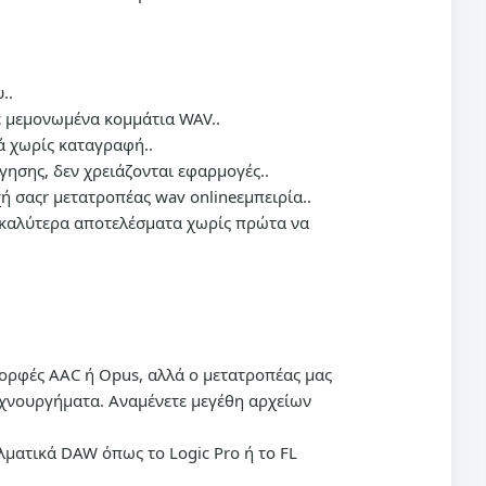
..
 μεμονωμένα κομμάτια WAV..
ά χωρίς καταγραφή..
γησης, δεν χρειάζονται εφαρμογές..
χή σαςr
μετατροπέας wav online
εμπειρία..
τα καλύτερα αποτελέσματα χωρίς πρώτα να
 μορφές AAC ή Opus, αλλά ο μετατροπέας μας
εχνουργήματα. Αναμένετε μεγέθη αρχείων
λματικά DAW όπως το Logic Pro ή το FL