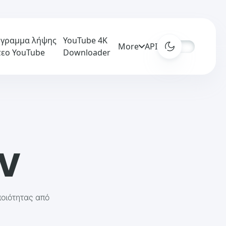
γραμμα λήψης
YouTube 4K
More
APIs
τεο YouTube
Downloader
AV
οιότητας από