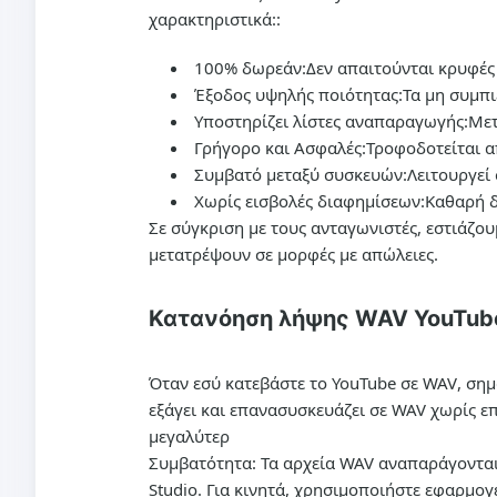
χαρακτηριστικά::
100% δωρεάν:
Δεν απαιτούνται κρυφές
Έξοδος υψηλής ποιότητας:
Τα μη συμπι
Υποστηρίζει λίστες αναπαραγωγής:
Μετ
Γρήγορο και Ασφαλές:
Τροφοδοτείται α
Συμβατό μεταξύ συσκευών:
Λειτουργεί
Χωρίς εισβολές διαφημίσεων:
Καθαρή 
Σε σύγκριση με τους ανταγωνιστές, εστιάζο
μετατρέψουν σε μορφές με απώλειες.
Κατανόηση λήψης WAV YouTube
Όταν εσύ
κατεβάστε το YouTube σε WAV
, ση
εξάγει και επανασυσκευάζει σε WAV χωρίς ε
μεγαλύτερ
Συμβατότητα: Τα αρχεία WAV αναπαράγονται 
Studio. Για κινητά, χρησιμοποιήστε εφαρμο