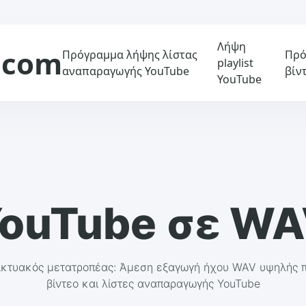
Λήψη
.com
Πρόγραμμα λήψης λίστας
Πρό
playlist
αναπαραγωγής YouTube
βίν
YouTube
ouTube σε W
ικτυακός μετατροπέας: Άμεση εξαγωγή ήχου WAV υψηλής π
βίντεο και λίστες αναπαραγωγής YouTube