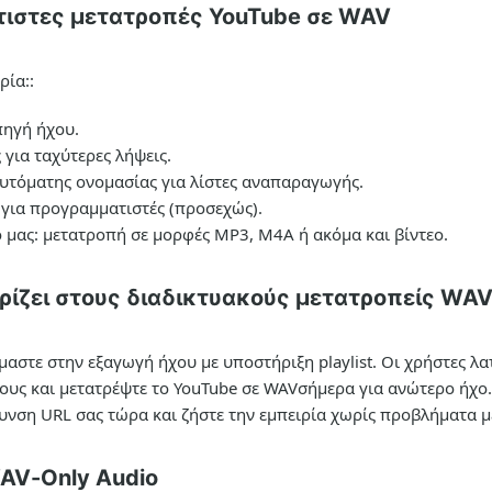
τιστες μετατροπές YouTube σε WAV
ρία::
πηγή ήχου.
για ταχύτερες λήψεις.
υτόματης ονομασίας για λίστες αναπαραγωγής.
I για προγραμματιστές (προσεχώς).
ό μας: μετατροπή σε μορφές MP3, M4A ή ακόμα και βίντεο.
χωρίζει στους διαδικτυακούς μετατροπείς WA
μαστε στην εξαγωγή ήχου με υποστήριξη playlist. Οι χρήστες λ
τους και
μετατρέψτε το YouTube σε WAV
σήμερα για ανώτερο ήχο.
ύθυνση URL σας τώρα και ζήστε την εμπειρία χωρίς προβλήματα
μ
WAV-Only Audio